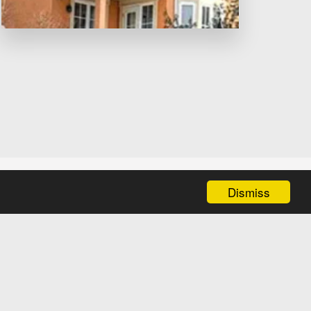
Dismiss
.