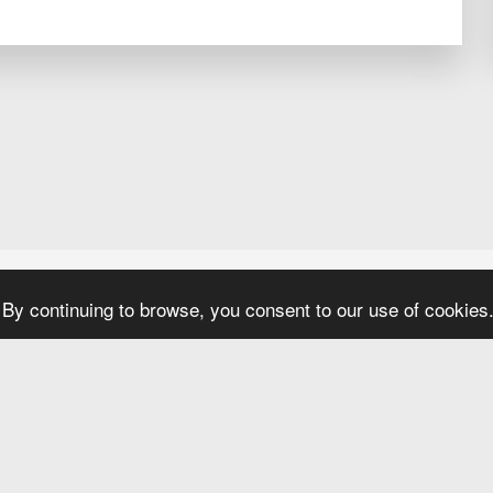
By continuing to browse, you consent to our use of cookies
Confidentialité
S'ABONNER
Droits d'auteur © 2026 Tous droits réservés -
Jaguaride Inc.